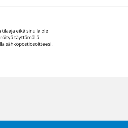
 tilaaja eikä sinulla ole
eröityä täyttämällä
a sähkö­posti­osoitteesi.