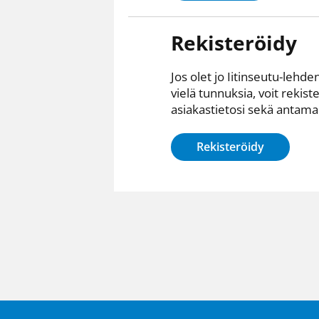
Rekisteröidy
Jos olet jo Iitinseutu-lehden
vielä tunnuksia, voit rekist
asiakastietosi sekä antamall
Rekisteröidy