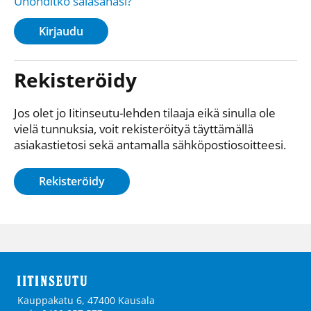
Unohditko salasanasi?
Kirjaudu
Rekisteröidy
Jos olet jo Iitinseutu-lehden tilaaja eikä sinulla ole
vielä tunnuksia, voit rekisteröityä täyttämällä
asiakastietosi sekä antamalla sähkö­posti­osoitteesi.
Rekisteröidy
Kauppakatu 6, 47400 Kausala