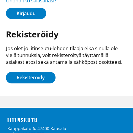
Unohditko salasanasi?
Kirjaudu
Rekisteröidy
Jos olet jo Iitinseutu-lehden tilaaja eikä sinulla ole
vielä tunnuksia, voit rekisteröityä täyttämällä
asiakastietosi sekä antamalla sähkö­posti­osoitteesi.
Rekisteröidy
Kauppakatu 6, 47400 Kausala