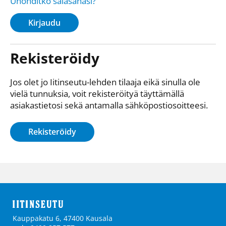
Unohditko salasanasi?
Kirjaudu
Rekisteröidy
Jos olet jo Iitinseutu-lehden tilaaja eikä sinulla ole
vielä tunnuksia, voit rekisteröityä täyttämällä
asiakastietosi sekä antamalla sähkö­posti­osoitteesi.
Rekisteröidy
Kauppakatu 6, 47400 Kausala