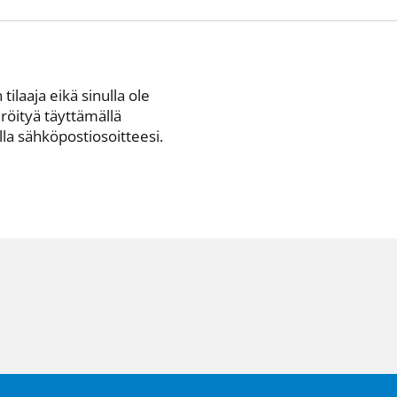
 tilaaja eikä sinulla ole
eröityä täyttämällä
a sähkö­posti­osoitteesi.