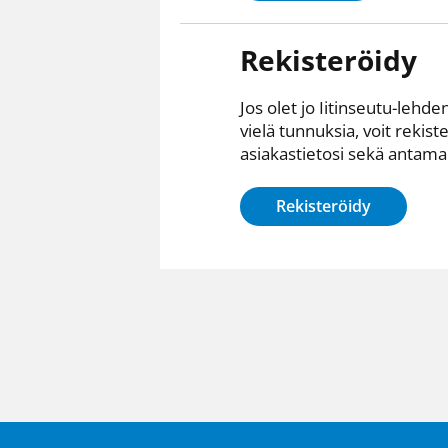
Rekisteröidy
Jos olet jo Iitinseutu-lehden
vielä tunnuksia, voit rekist
asiakastietosi sekä antamall
Rekisteröidy