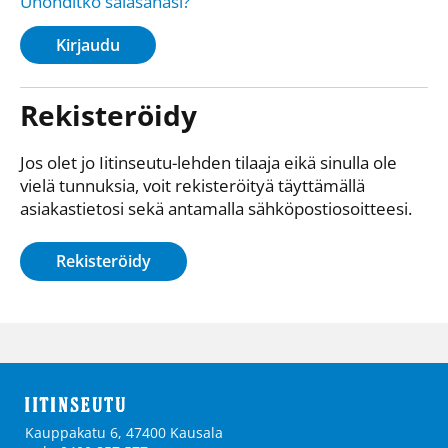
Unohditko salasanasi?
Kirjaudu
Rekisteröidy
Jos olet jo Iitinseutu-lehden tilaaja eikä sinulla ole
vielä tunnuksia, voit rekisteröityä täyttämällä
asiakastietosi sekä antamalla sähkö­posti­osoitteesi.
Rekisteröidy
Kauppakatu 6, 47400 Kausala