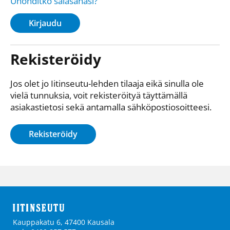
Unohditko salasanasi?
Kirjaudu
Rekisteröidy
Jos olet jo Iitinseutu-lehden tilaaja eikä sinulla ole
vielä tunnuksia, voit rekisteröityä täyttämällä
asiakastietosi sekä antamalla sähkö­posti­osoitteesi.
Rekisteröidy
Kauppakatu 6, 47400 Kausala