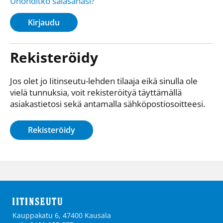
Unohditko salasanasi?
Kirjaudu
Rekisteröidy
Jos olet jo Iitinseutu-lehden tilaaja eikä sinulla ole
vielä tunnuksia, voit rekisteröityä täyttämällä
asiakastietosi sekä antamalla sähkö­posti­osoitteesi.
Rekisteröidy
Kauppakatu 6, 47400 Kausala