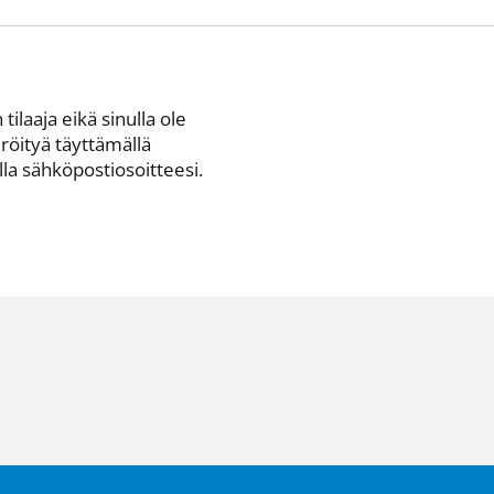
 tilaaja eikä sinulla ole
eröityä täyttämällä
a sähkö­posti­osoitteesi.