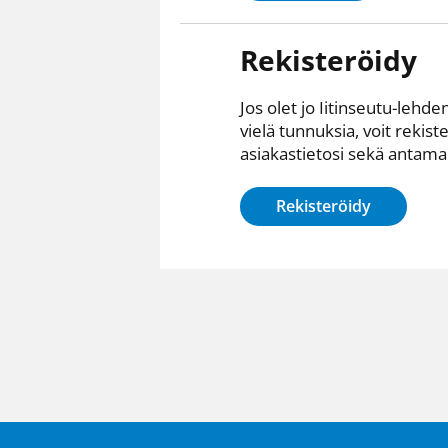
Rekisteröidy
Jos olet jo Iitinseutu-lehden
vielä tunnuksia, voit rekist
asiakastietosi sekä antamall
Rekisteröidy