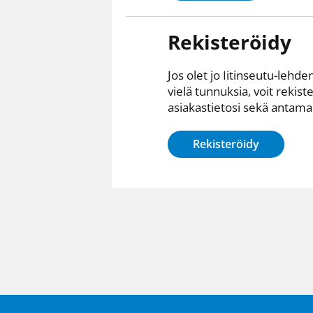
Rekisteröidy
Jos olet jo Iitinseutu-lehden
vielä tunnuksia, voit rekist
asiakastietosi sekä antamall
Rekisteröidy