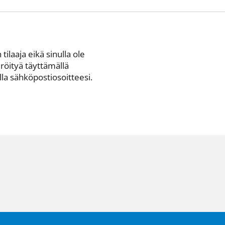
 tilaaja eikä sinulla ole
eröityä täyttämällä
a sähkö­posti­osoitteesi.