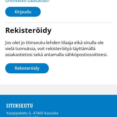
Unohditko salasanasi?
Kirjaudu
Rekisteröidy
Jos olet jo Iitinseutu-lehden tilaaja eikä sinulla ole
vielä tunnuksia, voit rekisteröityä täyttämällä
asiakastietosi sekä antamalla sähkö­posti­osoitteesi.
Rekisteröidy
Kauppakatu 6, 47400 Kausala