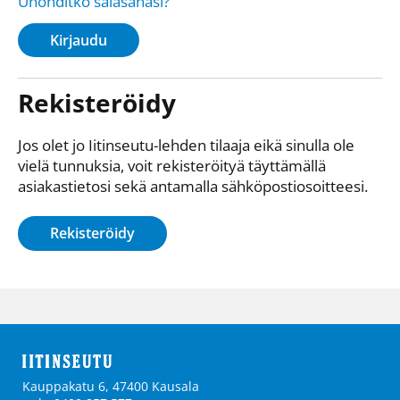
Unohditko salasanasi?
Kirjaudu
Rekisteröidy
Jos olet jo Iitinseutu-lehden tilaaja eikä sinulla ole
vielä tunnuksia, voit rekisteröityä täyttämällä
asiakastietosi sekä antamalla sähkö­posti­osoitteesi.
Rekisteröidy
Kauppakatu 6, 47400 Kausala