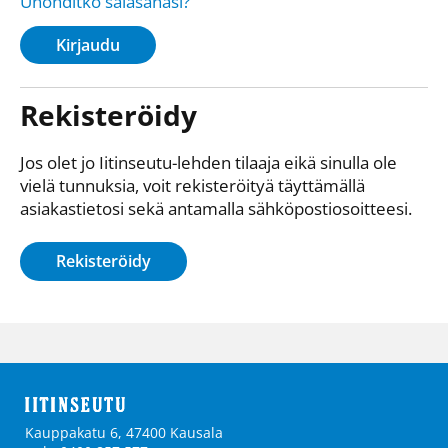
Unohditko salasanasi?
Kirjaudu
Rekisteröidy
Jos olet jo Iitinseutu-lehden tilaaja eikä sinulla ole
vielä tunnuksia, voit rekisteröityä täyttämällä
asiakastietosi sekä antamalla sähkö­posti­osoitteesi.
Rekisteröidy
Kauppakatu 6, 47400 Kausala