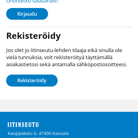
Unohditko salasanasi?
Kirjaudu
Rekisteröidy
Jos olet jo Iitinseutu-lehden tilaaja eikä sinulla ole
vielä tunnuksia, voit rekisteröityä täyttämällä
asiakastietosi sekä antamalla sähkö­posti­osoitteesi.
Rekisteröidy
Kauppakatu 6, 47400 Kausala