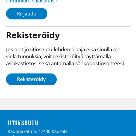
Unohditko salasanasi?
Kirjaudu
Rekisteröidy
Jos olet jo Iitinseutu-lehden tilaaja eikä sinulla ole
vielä tunnuksia, voit rekisteröityä täyttämällä
asiakastietosi sekä antamalla sähkö­posti­osoitteesi.
Rekisteröidy
Kauppakatu 6, 47400 Kausala