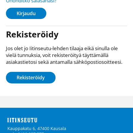
Unohditko salasanasi?
Kirjaudu
Rekisteröidy
Jos olet jo Iitinseutu-lehden tilaaja eikä sinulla ole
vielä tunnuksia, voit rekisteröityä täyttämällä
asiakastietosi sekä antamalla sähkö­posti­osoitteesi.
Rekisteröidy
Kauppakatu 6, 47400 Kausala