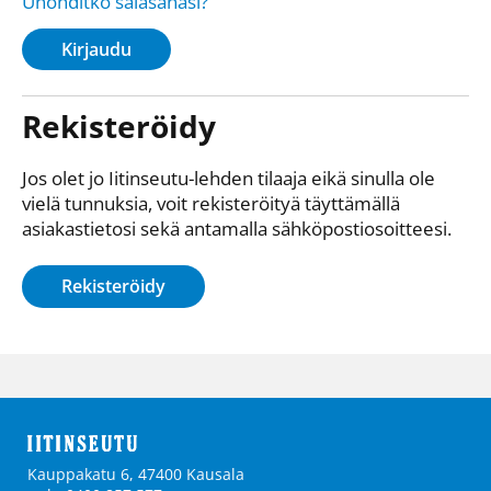
Unohditko salasanasi?
Kirjaudu
Rekisteröidy
Jos olet jo Iitinseutu-lehden tilaaja eikä sinulla ole
vielä tunnuksia, voit rekisteröityä täyttämällä
asiakastietosi sekä antamalla sähkö­posti­osoitteesi.
Rekisteröidy
Kauppakatu 6, 47400 Kausala