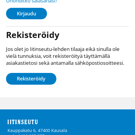
Unohditko salasanasi?
Kirjaudu
Rekisteröidy
Jos olet jo Iitinseutu-lehden tilaaja eikä sinulla ole
vielä tunnuksia, voit rekisteröityä täyttämällä
asiakastietosi sekä antamalla sähkö­posti­osoitteesi.
Rekisteröidy
Kauppakatu 6, 47400 Kausala