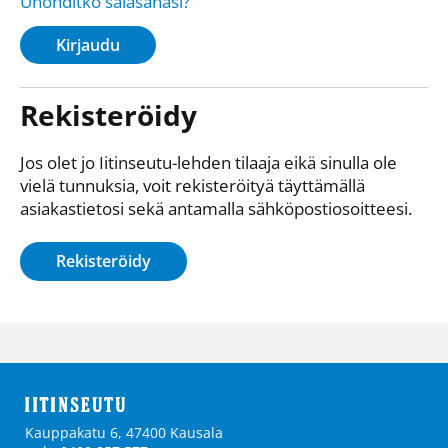
Unohditko salasanasi?
Kirjaudu
Rekisteröidy
Jos olet jo Iitinseutu-lehden tilaaja eikä sinulla ole
vielä tunnuksia, voit rekisteröityä täyttämällä
asiakastietosi sekä antamalla sähkö­posti­osoitteesi.
Rekisteröidy
Kauppakatu 6, 47400 Kausala