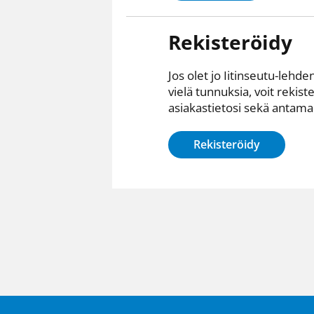
Rekisteröidy
Jos olet jo Iitinseutu-lehden
vielä tunnuksia, voit rekist
asiakastietosi sekä antamall
Rekisteröidy