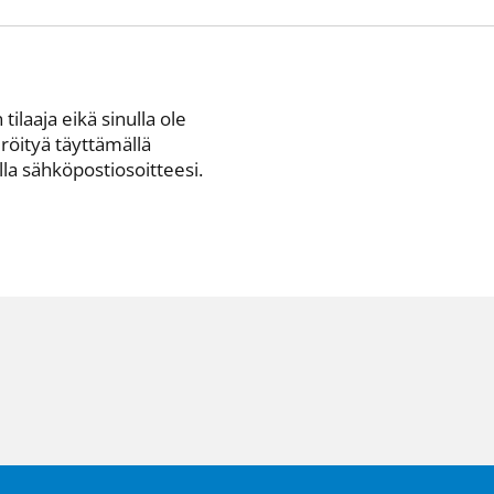
 tilaaja eikä sinulla ole
eröityä täyttämällä
a sähkö­posti­osoitteesi.