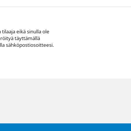
 tilaaja eikä sinulla ole
eröityä täyttämällä
a sähkö­posti­osoitteesi.