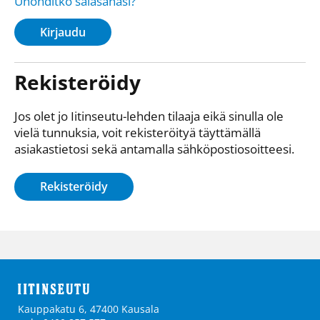
Unohditko salasanasi?
Kirjaudu
Rekisteröidy
Jos olet jo Iitinseutu-lehden tilaaja eikä sinulla ole
vielä tunnuksia, voit rekisteröityä täyttämällä
asiakastietosi sekä antamalla sähkö­posti­osoitteesi.
Rekisteröidy
Kauppakatu 6, 47400 Kausala