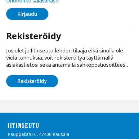
Unohditko salasanasi?
Kirjaudu
Rekisteröidy
Jos olet jo Iitinseutu-lehden tilaaja eikä sinulla ole
vielä tunnuksia, voit rekisteröityä täyttämällä
asiakastietosi sekä antamalla sähkö­posti­osoitteesi.
Rekisteröidy
Kauppakatu 6, 47400 Kausala