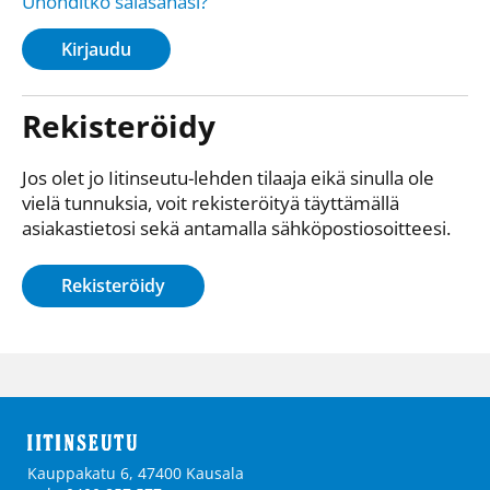
Unohditko salasanasi?
Kirjaudu
Rekisteröidy
Jos olet jo Iitinseutu-lehden tilaaja eikä sinulla ole
vielä tunnuksia, voit rekisteröityä täyttämällä
asiakastietosi sekä antamalla sähkö­posti­osoitteesi.
Rekisteröidy
Kauppakatu 6, 47400 Kausala