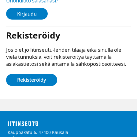
Unohditko salasanasi?
Kirjaudu
Rekisteröidy
Jos olet jo Iitinseutu-lehden tilaaja eikä sinulla ole
vielä tunnuksia, voit rekisteröityä täyttämällä
asiakastietosi sekä antamalla sähkö­posti­osoitteesi.
Rekisteröidy
Kauppakatu 6, 47400 Kausala