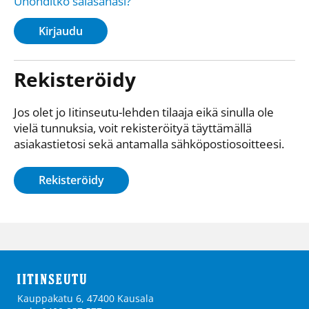
Unohditko salasanasi?
Kirjaudu
Rekisteröidy
Jos olet jo Iitinseutu-lehden tilaaja eikä sinulla ole
vielä tunnuksia, voit rekisteröityä täyttämällä
asiakastietosi sekä antamalla sähkö­posti­osoitteesi.
Rekisteröidy
Kauppakatu 6, 47400 Kausala