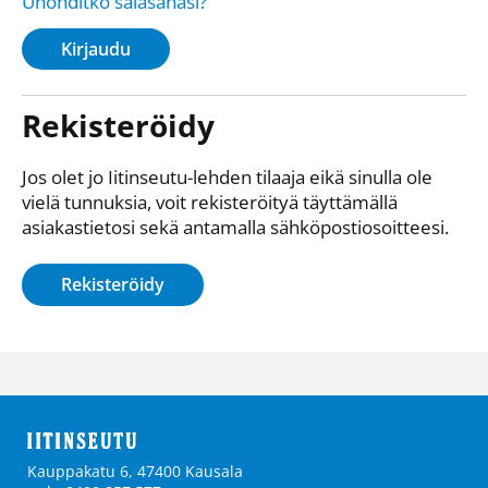
Unohditko salasanasi?
Kirjaudu
Rekisteröidy
Jos olet jo Iitinseutu-lehden tilaaja eikä sinulla ole
vielä tunnuksia, voit rekisteröityä täyttämällä
asiakastietosi sekä antamalla sähkö­posti­osoitteesi.
Rekisteröidy
Kauppakatu 6, 47400 Kausala