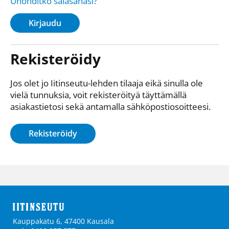
Unohditko salasanasi?
Kirjaudu
Rekisteröidy
Jos olet jo Iitinseutu-lehden tilaaja eikä sinulla ole
vielä tunnuksia, voit rekisteröityä täyttämällä
asiakastietosi sekä antamalla sähkö­posti­osoitteesi.
Rekisteröidy
Kauppakatu 6, 47400 Kausala