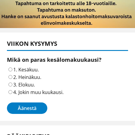
VIIKON KYSYMYS
Mikä on paras kesälomakuukausi?
1. Kesäkuu.
2. Heinäkuu.
3. Elokuu.
4. Jokin muu kuukausi.
Äänestä