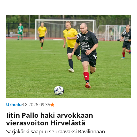
Urheilu
3.8.2026 09:35
Iitin Pallo haki arvokkaan
vierasvoiton Hirvelästä
Sarjakärki saapuu seuraavaksi Ravilinnaan.