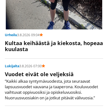
Urheilu
3.8.2026 09:04
Kultaa keihäästä ja kiekosta, hopeaa
kuulasta
Lukijalta
3.8.2026 07:00
Vuodet eivät ole veljeksiä
Kaikki alkaa syntymävuodesta, jota seuraavat
lapsuusvuodet vauvana ja taaperona. Kouluvuodet
vaihtuvat oppivuosiksi ja opiskeluvuosiksi.
Nuoruusvuosiakin on ja jotkut pitävät välivuosia.