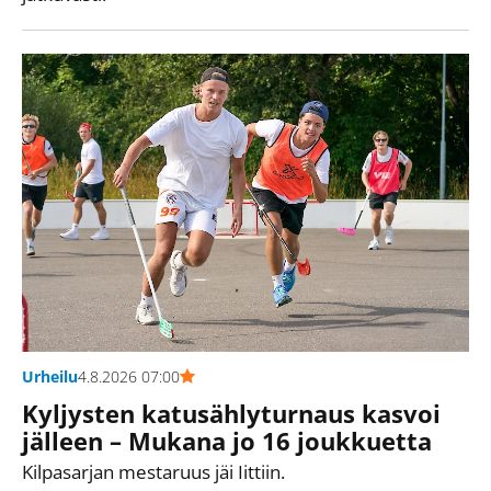
Urheilu
4.8.2026 07:00
Kyljysten katusählyturnaus kasvoi
jälleen – Mukana jo 16 joukkuetta
Kilpasarjan mestaruus jäi Iittiin.