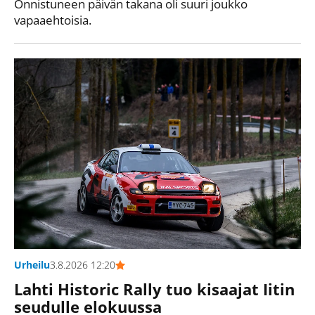
Onnistuneen päivän takana oli suuri joukko
vapaaehtoisia.
Urheilu
3.8.2026 12:20
Lahti Historic Rally tuo kisaajat Iitin
seudulle elokuussa