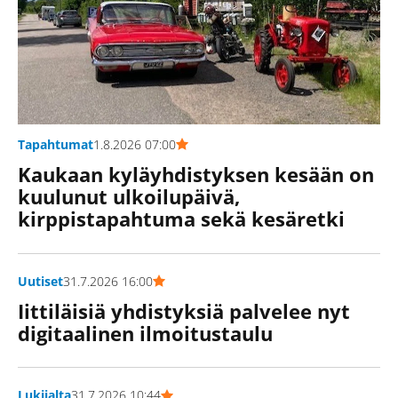
Tapahtumat
1.8.2026 07:00
Kaukaan kyläyhdistyksen kesään on
kuulunut ulkoilupäivä,
kirppistapahtuma sekä kesäretki
Uutiset
31.7.2026 16:00
Iittiläisiä yhdistyksiä palvelee nyt
digitaalinen ilmoitustaulu
Lukijalta
31.7.2026 10:44