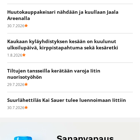
Huutokauppakeisari nähdään ja kuullaan Jaala
Areenalla
30.7.2026
Kaukaan kyläyhdistyksen kesään on kuulunut
ulkoilupäivä, kirppistapahtuma sekä kesäretki
1.8.2026
Tiltujen tansseilla kerätään varoja Iitin
nuorisotyöhön
29.7.2026
Suurlähettiläs Kai Sauer tulee luennoimaan Iittiin
30.7.2026