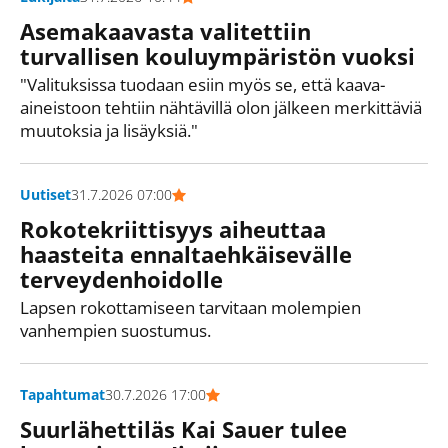
Asemakaavasta valitettiin
turvallisen kouluympäristön vuoksi
"Valituksissa tuodaan esiin myös se, että kaava-
aineistoon tehtiin nähtävillä olon jälkeen merkittäviä
muutoksia ja lisäyksiä."
Uutiset
31.7.2026 07:00
Rokotekriittisyys aiheuttaa
haasteita ennaltaehkäisevälle
terveydenhoidolle
Lapsen rokottamiseen tarvitaan molempien
vanhempien suostumus.
Tapahtumat
30.7.2026 17:00
Suurlähettiläs Kai Sauer tulee