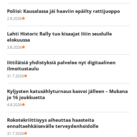
Poliisi: Kausalassa jäi haaviin epäilty rattijuoppo
2.8.2026
Lahti Historic Rally tuo kisaajat Iitin seudulle
elokuussa
3.8.2026
Iittiläisiä yhdistyksiä palvelee nyt digitaalinen
ilmoitustaulu
31.7.2026
Kyljysten katusählyturnaus kasvoi jälleen – Mukana
jo 16 joukkuetta
4.8.2026
Rokotekriittisyys aiheuttaa haasteita
ennaltaehkäisevälle terveydenhoidolle
31.7.2026