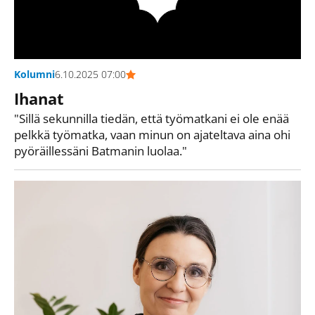
Kolumni
6.10.2025 07:00
Ihanat
"Sillä sekunnilla tiedän, että työmatkani ei ole enää
pelkkä työmatka, vaan minun on ajateltava aina ohi
pyöräillessäni Batmanin luolaa."