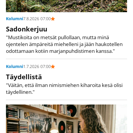
Kolumni
7.8.2026 07:00
Sadonkerjuu
"Mustikoita on metsät pullollaan, mutta minä
ojentelen ämpäreitä miehelleni ja jään haukotellen
odottamaan kotiin marjanpuhdistimen kanssa."
Kolumni
1.7.2026 07:00
Täydellistä
"Väitän, että ilman nimismiehen kiharoita kesä olisi
täydellinen."