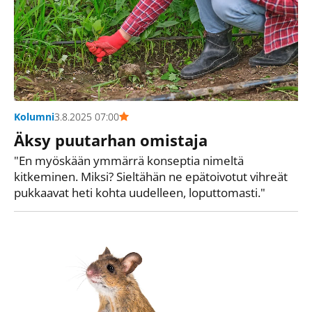
Kolumni
3.8.2025 07:00
Äksy puutarhan omistaja
"En myöskään ymmärrä konseptia nimeltä
kitkeminen. Miksi? Sieltähän ne epätoivotut vihreät
pukkaavat heti kohta uudelleen, loputtomasti."