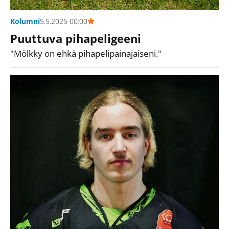
Kolumni
5.5.2025 00:00
Puuttuva pihapeligeeni
"Mölkky on ehkä pihapelipainajaiseni."