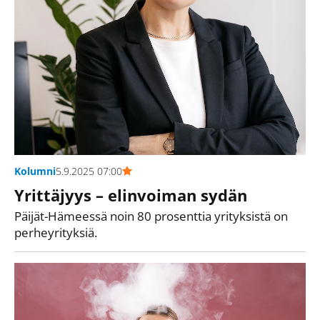
Kolumni
5.9.2025 07:00
Yrittäjyys – elinvoiman sydän
Päijät-Hämeessä noin 80 prosenttia yrityksistä on
perheyrityksiä.