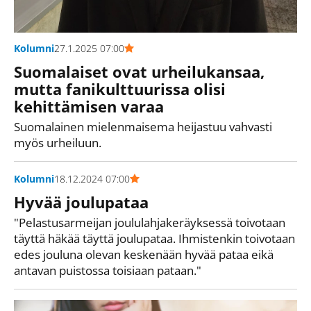
Kolumni
27.1.2025 07:00
Suomalaiset ovat urheilukansaa,
mutta fanikulttuurissa olisi
kehittämisen varaa
Suomalainen mielenmaisema heijastuu vahvasti
myös urheiluun.
Kolumni
18.12.2024 07:00
Hyvää joulupataa
"Pelastusarmeijan joululahjakeräyksessä toivotaan
täyttä häkää täyttä joulupataa. Ihmistenkin toivotaan
edes jouluna olevan keskenään hyvää pataa eikä
antavan puistossa toisiaan pataan."