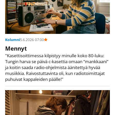
Kolumni
5.6.2026 07:00
Mennyt
"Kasettisoittimessa kilpistyy minulle koko 80-luku:
Tungin harva se päivä c-kasettia omaan “mankkaani”
ja koitin saada radio-ohjelmista äänitettyä hyvää
musiikkia. Raivostuttavinta oli, kun radiotoimittajat
puhuivat kappaleiden päälle!"