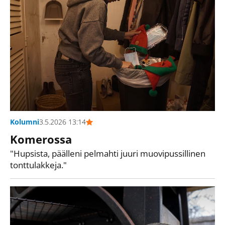
Kolumni
3.5.2026 13:14
Komerossa
"Hupsista, päälleni pelmahti juuri muovipussillinen
tonttulakkeja."