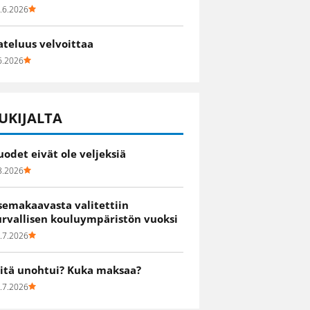
.6.2026
ateluus velvoittaa
6.2026
UKIJALTA
uodet eivät ole veljeksiä
8.2026
semakaavasta valitettiin
urvallisen kouluympäristön vuoksi
.7.2026
itä unohtui? Kuka maksaa?
.7.2026