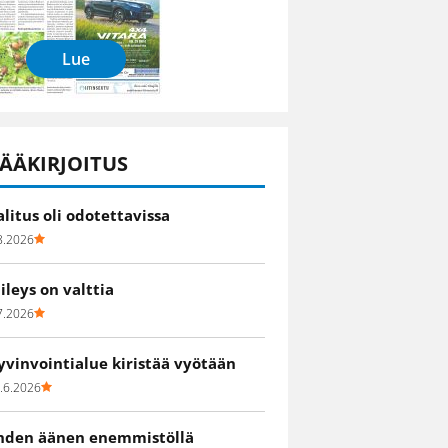
Lue
ÄÄKIRJOITUS
alitus oli odotettavissa
8.2026
iileys on valttia
7.2026
yvinvointialue kiristää vyötään
.6.2026
hden äänen enemmistöllä