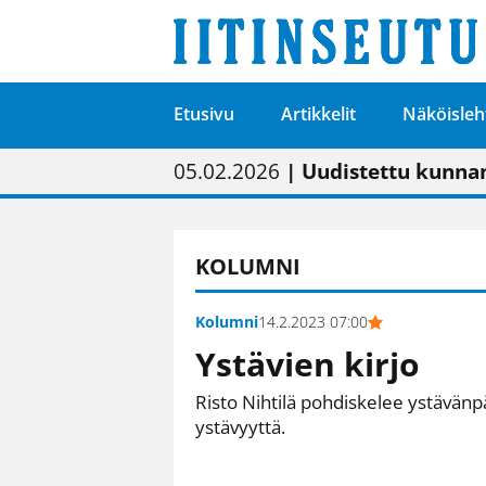
Etusivu
Artikkelit
Näköisleh
01.02.2026
05.02.2026
23.04.2026
| Painon vaihtumise
| Uudistettu kunnan
| “Olemme käynnist
09.05.2026
| "Maalla on totut
KOLUMNI
Kolumni
14.2.2023 07:00
Ystävien kirjo
Risto Nihtilä pohdiskelee ystävänp
ystävyyttä.