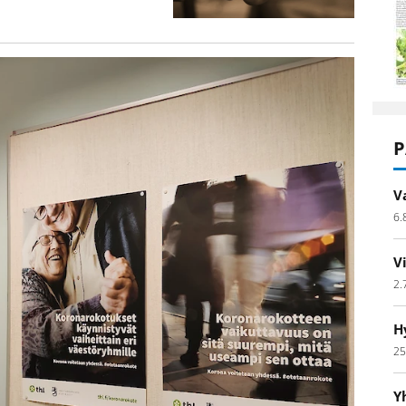
P
V
6.
V
2.
H
25
Y