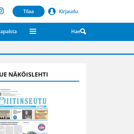
Tilaa
Kirjaudu
Hae
apalsta
laatuna lehdessä
UE NÄKÖISLEHTI