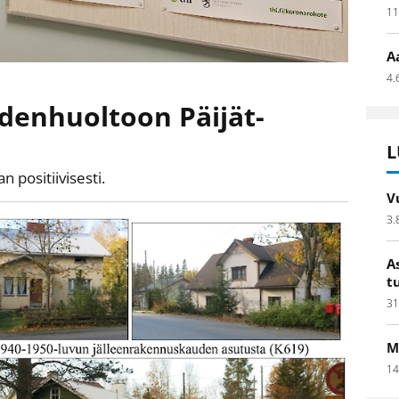
11
A
4.
denhuoltoon Päijät-
L
n positiivisesti.
V
3.
A
t
31
M
14