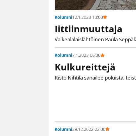
Kolumni
12.1.2023 13:00
Iittiinmuuttaja
Valkealalaislähtöinen Paula Seppä
Kolumni
7.1.2023 06:00
Kulkureittejä
Risto Nihtilä sanailee poluista, teist
Kolumni
29.12.2022 22:00