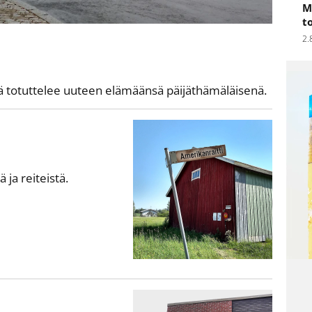
M
t
2.
lä totuttelee uuteen elämäänsä päijäthämäläisenä.
ä ja reiteistä.