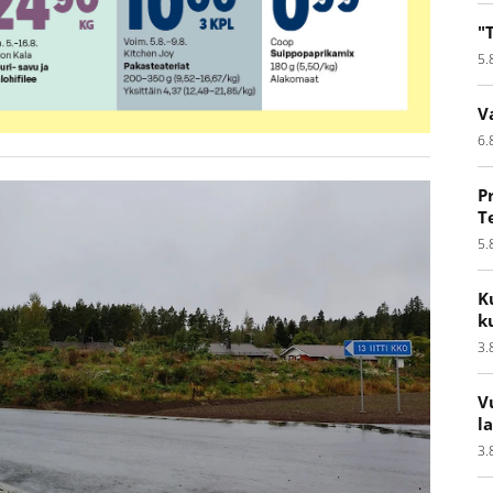
"
5.
V
6.
P
T
5.
K
k
3.
V
l
3.