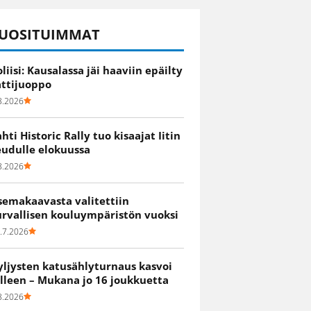
UOSITUIMMAT
oliisi: Kausalassa jäi haaviin epäilty
attijuoppo
8.2026
ahti Historic Rally tuo kisaajat Iitin
eudulle elokuussa
8.2026
semakaavasta valitettiin
urvallisen kouluympäristön vuoksi
.7.2026
yljysten katusählyturnaus kasvoi
älleen – Mukana jo 16 joukkuetta
8.2026