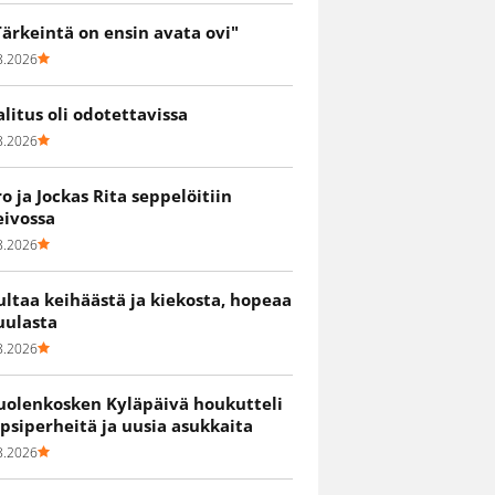
Tärkeintä on ensin avata ovi"
8.2026
alitus oli odotettavissa
8.2026
ro ja Jockas Rita seppelöitiin
eivossa
8.2026
ultaa keihäästä ja kiekosta, hopeaa
uulasta
8.2026
uolenkosken Kyläpäivä houkutteli
apsiperheitä ja uusia asukkaita
8.2026