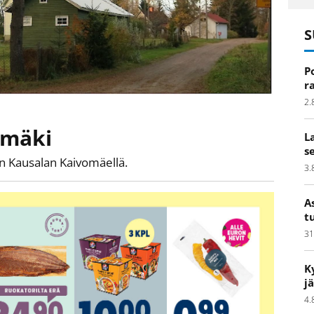
S
P
r
2.
omäki
L
s
an Kausalan Kaivomäellä.
3.
A
t
31
K
j
4.