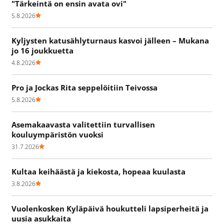
"Tärkeintä on ensin avata ovi"
5.8.2026
Kyljysten katusählyturnaus kasvoi jälleen – Mukana
jo 16 joukkuetta
4.8.2026
Pro ja Jockas Rita seppelöitiin Teivossa
5.8.2026
Asemakaavasta valitettiin turvallisen
kouluympäristön vuoksi
31.7.2026
Kultaa keihäästä ja kiekosta, hopeaa kuulasta
3.8.2026
Vuolenkosken Kyläpäivä houkutteli lapsiperheitä ja
uusia asukkaita