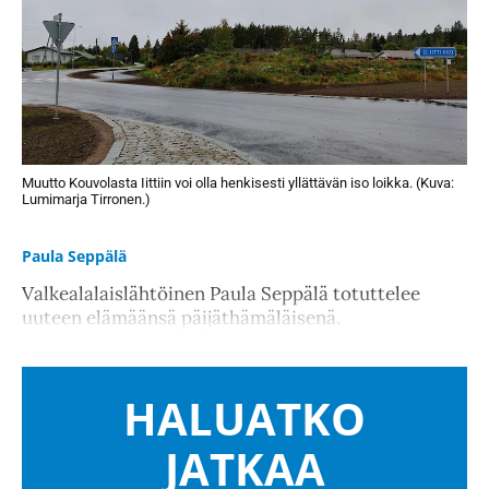
Muutto Kouvolasta Iittiin voi olla henkisesti yllättävän iso loikka. (Kuva:
Lumimarja Tirronen.)
Paula Seppälä
Valkealalaislähtöinen Paula Seppälä totuttelee
uuteen elämäänsä päijäthämäläisenä.
HALUATKO
JATKAA