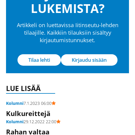
LUKEMISTA?
Artikkeli on luettavissa Iitinseutu-lehden
tilaajille. Kaikkiin tilauksiin sisältyy
kirjautumistunnukset.
Tilaa lehti
Kirjaudu sisään
LUE LISÄÄ
Kolumni
7.1.2023 06:00
Kulkureittejä
Kolumni
29.12.2022 22:00
Rahan valtaa