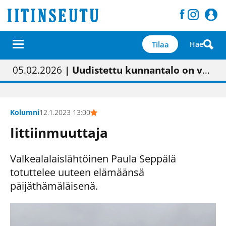
Tilaa
Hae
01.02.2026
05.02.2026
23.04.2026
| Painon vaihtumisen pitäisi näkyä hieman parempana painojäljen laatuna lehdessä
| Uudistettu kunnantalo on valoisa
| “Olemme käynnistämässä uudelleen keskustavisiotyön”
09.05.2026
| "Maalla on totuttu elämään omavaraisemmin kuin kaupungissa"
Kolumni
12.1.2023 13:00
Iittiinmuuttaja
Valkealalaislähtöinen Paula Seppälä
totuttelee uuteen elämäänsä
päijäthämäläisenä.