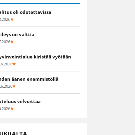
alitus oli odotettavissa
8.2026
iileys on valttia
7.2026
yvinvointialue kiristää vyötään
.6.2026
hden äänen enemmistöllä
.6.2026
ateluus velvoittaa
6.2026
UKIJALTA