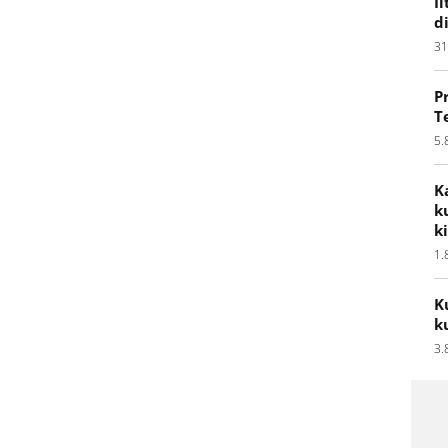
I
d
31
P
T
5.
K
k
k
1.
K
k
3.