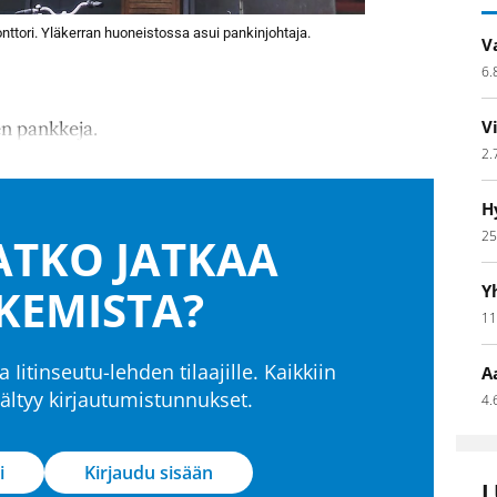
nttori. Yläkerran huoneistossa asui pankinjohtaja.
V
6.
V
en pankkeja.
2.
H
25
TKO JATKAA
KEMISTA?
Y
11
a Iitinseutu-lehden tilaajille. Kaikkiin
A
isältyy kirjautumistunnukset.
4.
i
Kirjaudu sisään
L