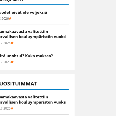
uodet eivät ole veljeksiä
8.2026
semakaavasta valitettiin
urvallisen kouluympäristön vuoksi
.7.2026
itä unohtui? Kuka maksaa?
.7.2026
UOSITUIMMAT
semakaavasta valitettiin
urvallisen kouluympäristön vuoksi
.7.2026