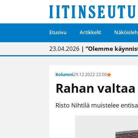
Etusivu
Artikkelit
Näköisleh
01.02.2026
05.02.2026
23.04.2026
| Painon vaihtumise
| Uudistettu kunnan
| “Olemme käynnist
09.05.2026
| "Maalla on totut
Kolumni
29.12.2022 22:00
Rahan valtaa
Risto Nihtilä muistelee entis