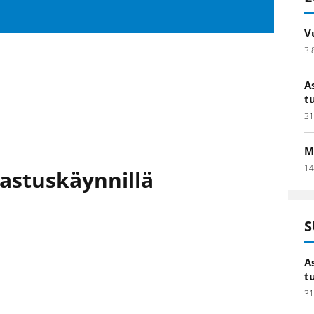
V
3.
A
t
31
M
14
kastuskäynnillä
S
A
t
31