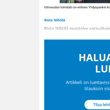
Iitinseudun toimitalo on entinen Yhdyspankin ko
Risto Nihtilä
Risto Nihtilä muistelee entisaikoj
HALUA
LU
Artikkeli on luettaviss
tilauksiin s
Tilaa leht