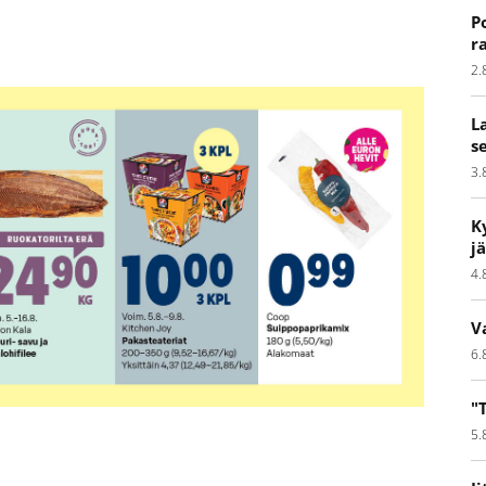
P
r
2.
L
s
3.
K
j
4.
V
6.
"
5.