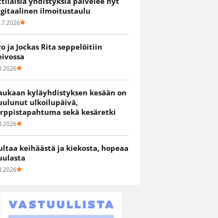
ittiläisiä yhdistyksiä palvelee nyt
igitaalinen ilmoitustaulu
.7.2026
ro ja Jockas Rita seppelöitiin
eivossa
8.2026
aukaan kyläyhdistyksen kesään on
uulunut ulkoilupäivä,
irppistapahtuma sekä kesäretki
8.2026
ultaa keihäästä ja kiekosta, hopeaa
uulasta
8.2026