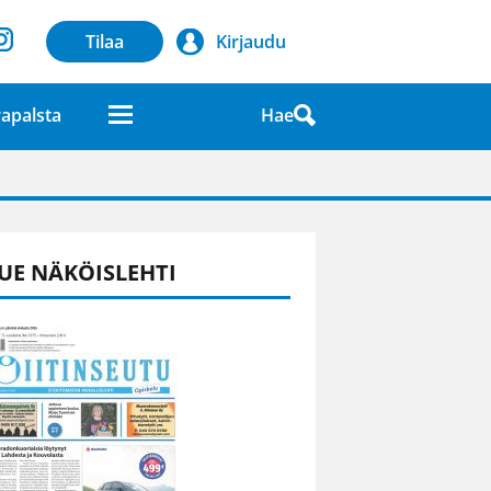
Tilaa
Kirjaudu
Hae
apalsta
laatuna lehdessä
UE NÄKÖISLEHTI