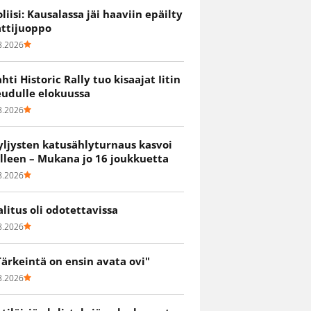
oliisi: Kausalassa jäi haaviin epäilty
attijuoppo
8.2026
ahti Historic Rally tuo kisaajat Iitin
eudulle elokuussa
8.2026
yljysten katusählyturnaus kasvoi
älleen – Mukana jo 16 joukkuetta
8.2026
alitus oli odotettavissa
8.2026
Tärkeintä on ensin avata ovi"
8.2026