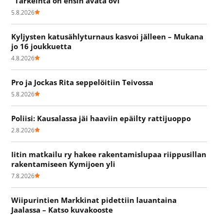
"Tärkeintä on ensin avata ovi"
5.8.2026
Kyljysten katusählyturnaus kasvoi jälleen – Mukana
jo 16 joukkuetta
4.8.2026
Pro ja Jockas Rita seppelöitiin Teivossa
5.8.2026
Poliisi: Kausalassa jäi haaviin epäilty rattijuoppo
2.8.2026
Iitin matkailu ry hakee rakentamislupaa riippusillan
rakentamiseen Kymijoen yli
7.8.2026
Wiipurintien Markkinat pidettiin lauantaina
Jaalassa – Katso kuvakooste