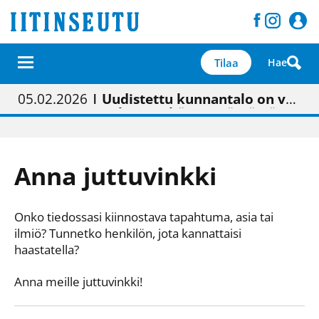
Tilaa
Hae
01.02.2026
05.02.2026
23.04.2026
| Painon vaihtumisen pitäisi näkyä hieman parempana painojäljen laatuna lehdessä
| Uudistettu kunnantalo on valoisa
| “Olemme käynnistämässä uudelleen keskustavisiotyön”
09.05.2026
| "Maalla on totuttu elämään omavaraisemmin kuin kaupungissa"
Anna juttuvinkki
Onko tiedossasi kiinnostava tapahtuma, asia tai
ilmiö? Tunnetko henkilön, jota kannattaisi
haastatella?
Anna meille juttuvinkki!