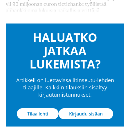
yli 90 miljoonan euron tietiehanke työllistää
alihankkijoina lukuisia paikallisia yrittäjiä.
HALUATKO
JATKAA
LUKEMISTA?
Artikkeli on luettavissa Iitinseutu-lehden
tilaajille. Kaikkiin tilauksiin sisältyy
kirjautumistunnukset.
Tilaa lehti
Kirjaudu sisään