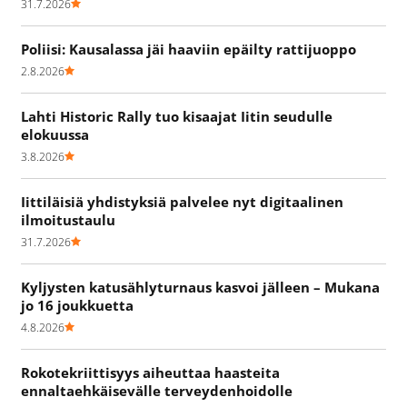
31.7.2026
Poliisi: Kausalassa jäi haaviin epäilty rattijuoppo
2.8.2026
Lahti Historic Rally tuo kisaajat Iitin seudulle
elokuussa
3.8.2026
Iittiläisiä yhdistyksiä palvelee nyt digitaalinen
ilmoitustaulu
31.7.2026
Kyljysten katusählyturnaus kasvoi jälleen – Mukana
jo 16 joukkuetta
4.8.2026
Rokotekriittisyys aiheuttaa haasteita
ennaltaehkäisevälle terveydenhoidolle