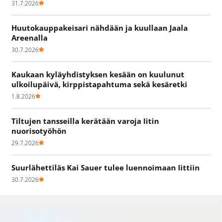
31.7.2026
Huutokauppakeisari nähdään ja kuullaan Jaala
Areenalla
30.7.2026
Kaukaan kyläyhdistyksen kesään on kuulunut
ulkoilupäivä, kirppistapahtuma sekä kesäretki
1.8.2026
Tiltujen tansseilla kerätään varoja Iitin
nuorisotyöhön
29.7.2026
Suurlähettiläs Kai Sauer tulee luennoimaan Iittiin
30.7.2026