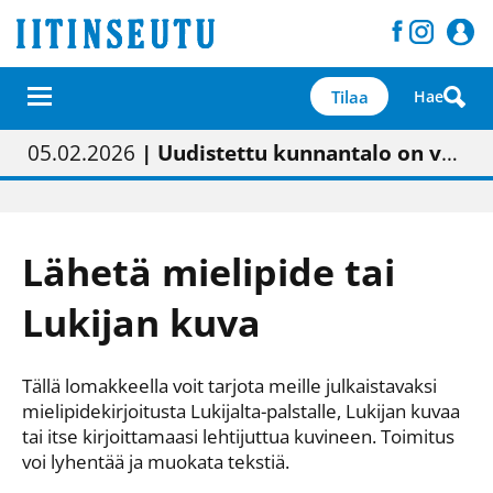
Tilaa
Hae
01.02.2026
05.02.2026
23.04.2026
| Painon vaihtumisen pitäisi näkyä hieman parempana painojäljen laatuna lehdessä
| Uudistettu kunnantalo on valoisa
| “Olemme käynnistämässä uudelleen keskustavisiotyön”
09.05.2026
| "Maalla on totuttu elämään omavaraisemmin kuin kaupungissa"
Lähetä mielipide tai
Lukijan kuva
Tällä lomakkeella voit tarjota meille julkaistavaksi
mielipidekirjoitusta Lukijalta-palstalle, Lukijan kuvaa
tai itse kirjoittamaasi lehtijuttua kuvineen. Toimitus
voi lyhentää ja muokata tekstiä.