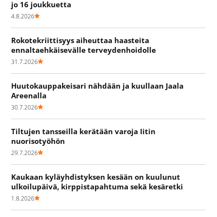
jo 16 joukkuetta
4.8.2026
Rokotekriittisyys aiheuttaa haasteita
ennaltaehkäisevälle terveydenhoidolle
31.7.2026
Huutokauppakeisari nähdään ja kuullaan Jaala
Areenalla
30.7.2026
Tiltujen tansseilla kerätään varoja Iitin
nuorisotyöhön
29.7.2026
Kaukaan kyläyhdistyksen kesään on kuulunut
ulkoilupäivä, kirppistapahtuma sekä kesäretki
1.8.2026