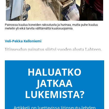
Painossa kuuluu koneiden raksutusta ja hurinaa, mutta puhe kuuluu
metelin yli eikä tarvita välttämättä kuulosuojaimia.
Veli-Pekka Kelloniemi
Iitinseudun painatus siirtyi vuoden alusta Lahteen.
HALUATKO
JATKAA
LUKEMISTA?
Artikkeli on luettavissa Iitinseutu-lehden