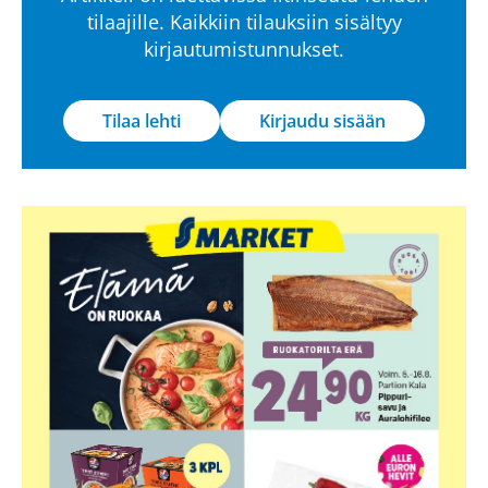
tilaajille. Kaikkiin tilauksiin sisältyy
kirjautumistunnukset.
Tilaa lehti
Kirjaudu sisään