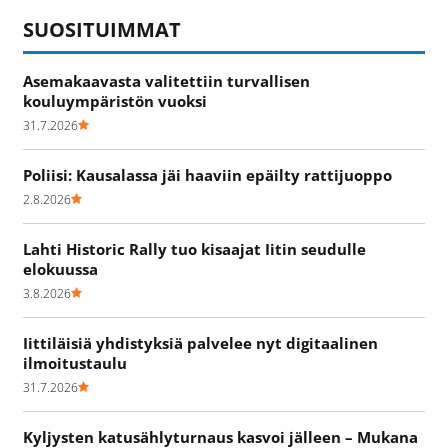
SUOSITUIMMAT
Asemakaavasta valitettiin turvallisen
kouluympäristön vuoksi
31.7.2026
Poliisi: Kausalassa jäi haaviin epäilty rattijuoppo
2.8.2026
Lahti Historic Rally tuo kisaajat Iitin seudulle
elokuussa
3.8.2026
Iittiläisiä yhdistyksiä palvelee nyt digitaalinen
ilmoitustaulu
31.7.2026
Kyljysten katusählyturnaus kasvoi jälleen – Mukana