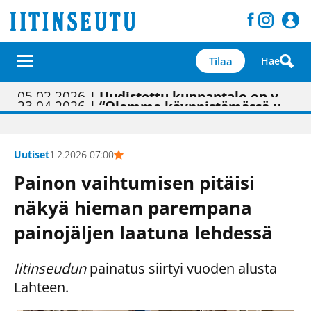
Tilaa
Hae
01.02.2026
05.02.2026
23.04.2026
| Painon vaihtumisen pitäisi näkyä hieman parempana painojäljen laatuna lehdessä
| Uudistettu kunnantalo on valoisa
| “Olemme käynnistämässä uudelleen keskustavisiotyön”
09.05.2026
| "Maalla on totuttu elämään omavaraisemmin kuin kaupungissa"
Uutiset
1.2.2026 07:00
Painon vaihtumisen pitäisi
näkyä hieman parempana
painojäljen laatuna lehdessä
Iitinseudun
painatus siirtyi vuoden alusta
Lahteen.