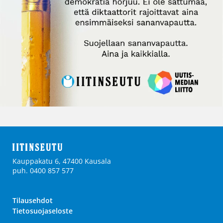
Kauppakatu 6, 47400 Kausala
puh. 0400 857 577
Tilausehdot
Tietosuojaseloste