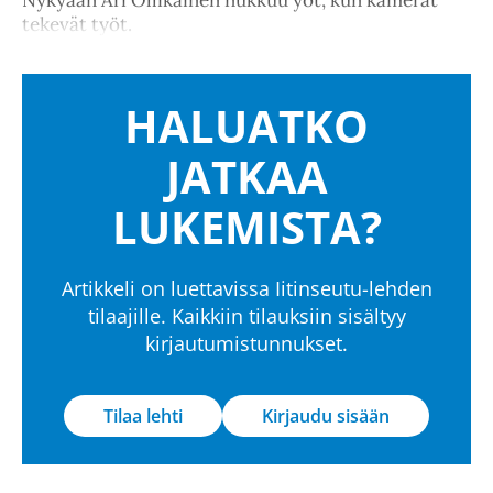
Nykyään Ari Ollikainen nukkuu yöt, kun kamerat
tekevät työt.
HALUATKO
JATKAA
LUKEMISTA?
Artikkeli on luettavissa Iitinseutu-lehden
tilaajille. Kaikkiin tilauksiin sisältyy
kirjautumistunnukset.
Tilaa lehti
Kirjaudu sisään