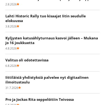
2.8.2026
Lahti Historic Rally tuo kisaajat Iitin seudulle
elokuussa
3.8.2026
Kyljysten katusählyturnaus kasvoi jälleen – Mukana
jo 16 joukkuetta
4.8.2026
Valitus oli odotettavissa
6.8.2026
Iittiläisiä yhdistyksiä palvelee nyt digitaalinen
ilmoitustaulu
31.7.2026
Pro ja Jockas Rita seppelöitiin Teivossa