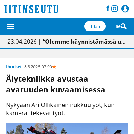
Tilaa
Hae
01.02.2026
05.02.2026
23.04.2026
| Painon vaihtumisen pitäisi näkyä hieman parempana painojäljen laatuna lehdessä
| Uudistettu kunnantalo on valoisa
| “Olemme käynnistämässä uudelleen keskustavisiotyön”
09.05.2026
| "Maalla on totuttu elämään omavaraisemmin kuin kaupungissa"
Ihmiset
18.6.2025 07:00
Älytekniikka avustaa
avaruuden kuvaamisessa
Nykyään Ari Ollikainen nukkuu yöt, kun
kamerat tekevät työt.