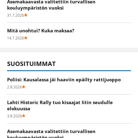
Asemakaavasta valitettiin turvallisen
kouluympäristön vuoksi
31.7.2026
Mitä unohtui? Kuka maksaa?
14.7.2026
SUOSITUIMMAT
Poliisi: Kausalassa jäi haaviin epäilty rattijuoppo
2.8.2026
Lahti Historic Rally tuo kisaajat Iitin seudulle
elokuussa
3.8.2026
Asemakaavasta valitettiin turvallisen
kouluympäristön vuoksi