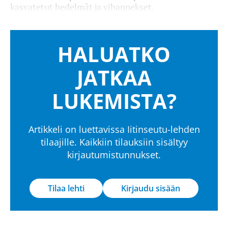
kasvatetut hedelmät ja vihannekset.
HALUATKO
JATKAA
LUKEMISTA?
Artikkeli on luettavissa Iitinseutu-lehden
tilaajille. Kaikkiin tilauksiin sisältyy
kirjautumistunnukset.
Tilaa lehti
Kirjaudu sisään