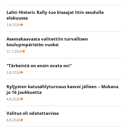
Lahti Historic Rally tuo kisaajat Iitin seudulle
elokuussa
3.8.2026
Asemakaavasta valitettiin turvallisen
kouluympäristön vuoksi
31.7.2026
"Tärkeintä on ensin avata ovi"
5.8.2026
Kyljysten katusählyturnaus kasvoi jälleen – Mukana
jo 16 joukkuetta
4.8.2026
Valitus oli odotettavissa
6.8.2026