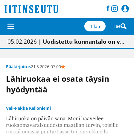
Tilaa
Hae
01.02.2026
05.02.2026
23.04.2026
| Painon vaihtumisen pitäisi näkyä hieman parempana painojäljen laatuna lehdessä
| Uudistettu kunnantalo on valoisa
| “Olemme käynnistämässä uudelleen keskustavisiotyön”
09.05.2026
| "Maalla on totuttu elämään omavaraisemmin kuin kaupungissa"
Pääkirjoitus
21.5.2026 07:00
Lähiruokaa ei osata täysin
hyödyntää
Veli-Pekka Kelloniemi
Lähiruoka on päivän sana. Moni haaveilee
ruokaomavaraisuudesta maatilan turvin, toisille
riittää omassa puutarhassa tai parvekkeella