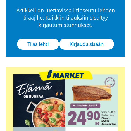
Artikkeli on luettavissa Iitinseutu-lehden
tilaajille. Kaikkiin tilauksiin sisältyy
kirjautumistunnukset.
Tilaa lehti
Kirjaudu sisään