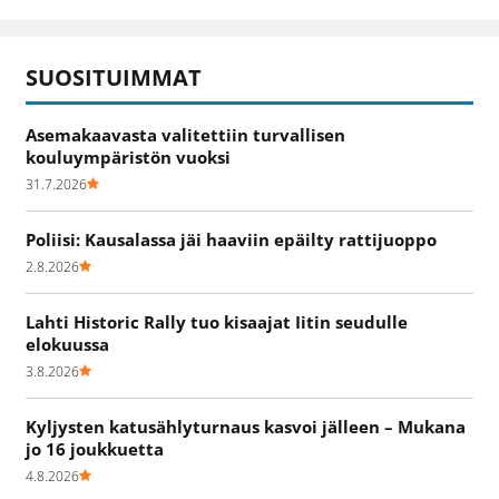
SUOSITUIMMAT
Asemakaavasta valitettiin turvallisen
kouluympäristön vuoksi
31.7.2026
Poliisi: Kausalassa jäi haaviin epäilty rattijuoppo
2.8.2026
Lahti Historic Rally tuo kisaajat Iitin seudulle
elokuussa
3.8.2026
Kyljysten katusählyturnaus kasvoi jälleen – Mukana
jo 16 joukkuetta
4.8.2026