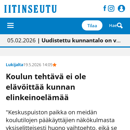
Tilaa
Hae
01.02.2026
05.02.2026
23.04.2026
| Painon vaihtumisen pitäisi näkyä hieman parempana painojäljen laatuna lehdessä
| Uudistettu kunnantalo on valoisa
| “Olemme käynnistämässä uudelleen keskustavisiotyön”
09.05.2026
| "Maalla on totuttu elämään omavaraisemmin kuin kaupungissa"
Lukijalta
19.5.2026 14:05
Koulun tehtävä ei ole
elävöittää kunnan
elinkeinoelämää
"Keskuspuiston paikka on meidän
koulutilojen pääkäyttäjien näkökulmasta
yksiselitteisesti huono vaihtoehto, eikä se