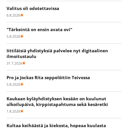
Valitus oli odotettavissa
6.8.2026
"Tärkeintä on ensin avata ovi"
5.8.2026
Iittiläisiä yhdistyksiä palvelee nyt digitaalinen
ilmoitustaulu
31.7.2026
Pro ja Jockas Rita seppelöitiin Teivossa
5.8.2026
Kaukaan kyläyhdistyksen kesään on kuulunut
ulkoilupäivä, kirppistapahtuma sekä kesäretki
1.8.2026
Kultaa keihäästä ja kiekosta, hopeaa kuulasta