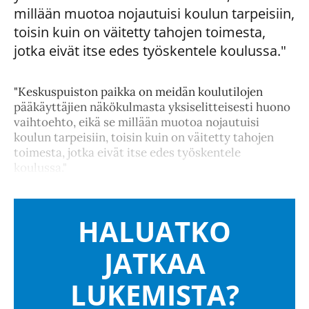
millään muotoa nojautuisi koulun tarpeisiin,
toisin kuin on väitetty tahojen toimesta,
jotka eivät itse edes työskentele koulussa."
"Keskuspuiston paikka on meidän koulutilojen
pääkäyttäjien näkökulmasta yksiselitteisesti huono
vaihtoehto, eikä se millään muotoa nojautuisi
koulun tarpeisiin, toisin kuin on väitetty tahojen
toimesta, jotka eivät itse edes työskentele
koulussa."
HALUATKO
JATKAA
LUKEMISTA?