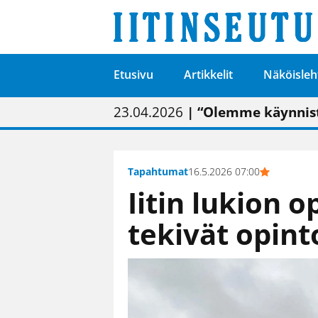
Etusivu
Artikkelit
Näköisleh
01.02.2026
05.02.2026
23.04.2026
| Painon vaihtumise
| Uudistettu kunnan
| “Olemme käynnist
09.05.2026
| "Maalla on totut
Tapahtumat
16.5.2026 07:00
Iitin lukion o
tekivät opin