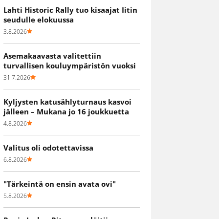
Lahti Historic Rally tuo kisaajat Iitin
seudulle elokuussa
3.8.2026
Asemakaavasta valitettiin
turvallisen kouluympäristön vuoksi
31.7.2026
Kyljysten katusählyturnaus kasvoi
jälleen – Mukana jo 16 joukkuetta
4.8.2026
Valitus oli odotettavissa
6.8.2026
"Tärkeintä on ensin avata ovi"
5.8.2026