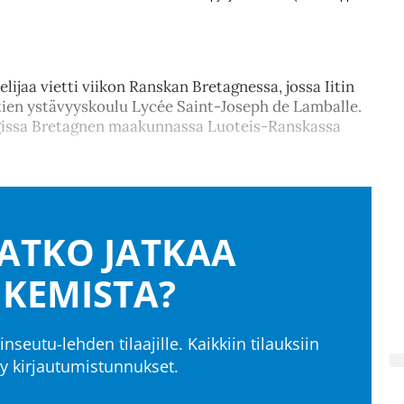
elijaa vietti viikon Ranskan Bretagnessa, jossa Iitin
htien ystävyyskoulu Lycée Saint-Joseph de Lamballe.
ngissa Bretagnen maakunnassa Luoteis-Ranskassa
ATKO JATKAA
KEMISTA?
tinseutu-lehden tilaajille. Kaikkiin tilauksiin
yy kirjautumistunnukset.