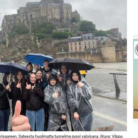
isaareen. Sateesta huolimatta tunnelma pysyi valoisana. (Kuva: Vilppu