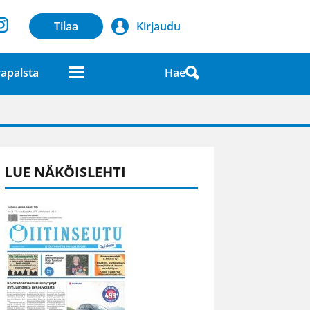
Tilaa
Kirjaudu
Hae
apalsta
laatuna lehdessä
LUE NÄKÖISLEHTI