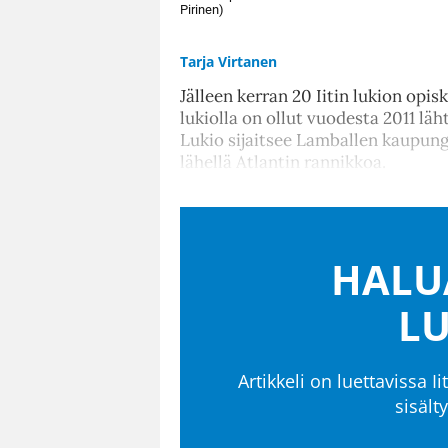
Pirinen)
Tarja Virtanen
Jälleen kerran 20 Iitin lukion opisk
lukiolla on ollut vuodesta 2011 lä
Lukio sijaitsee Lamballen kaupu
lähellä Atlantin rannikkoa.
HALU
LU
Artikkeli on luettavissa Ii
sisält