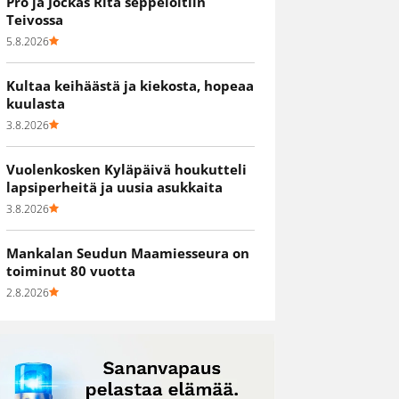
Pro ja Jockas Rita seppelöitiin
Teivossa
5.8.2026
Kultaa keihäästä ja kiekosta, hopeaa
kuulasta
3.8.2026
Vuolenkosken Kyläpäivä houkutteli
lapsiperheitä ja uusia asukkaita
3.8.2026
Mankalan Seudun Maamiesseura on
toiminut 80 vuotta
2.8.2026