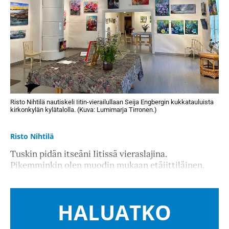
Risto Nihtilä nautiskeli Iitin-vierailullaan Seija Engbergin kukkatauluista
kirkonkylän kylätalolla. (Kuva: Lumimarja Tirronen.)
Risto Nihtilä
Tuskin pidän itseäni Iitissä vieraslajina.
Pikemminkin olen muodin mukaan etäiittiläinen.
HALUATKO