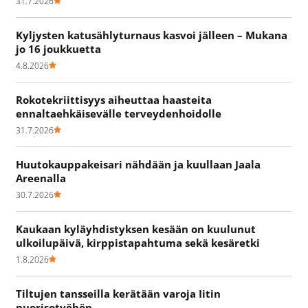
31.7.2026
Kyljysten katusählyturnaus kasvoi jälleen – Mukana
jo 16 joukkuetta
4.8.2026
Rokotekriittisyys aiheuttaa haasteita
ennaltaehkäisevälle terveydenhoidolle
31.7.2026
Huutokauppakeisari nähdään ja kuullaan Jaala
Areenalla
30.7.2026
Kaukaan kyläyhdistyksen kesään on kuulunut
ulkoilupäivä, kirppistapahtuma sekä kesäretki
1.8.2026
Tiltujen tansseilla kerätään varoja Iitin
nuorisotyöhön