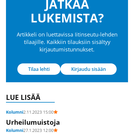
JATKAA
LUKEMISTA?
Artikkeli on luettavissa Iitinseutu-lehden
tilaajille. Kaikkiin tilauksiin sisältyy
kirjautumistunnukset.
Tilaa lehti
Kirjaudu sisään
LUE LISÄÄ
Kolumni
2.11.2023 15:00
Urheilumuistoja
Kolumni
27.1.2023 12:00