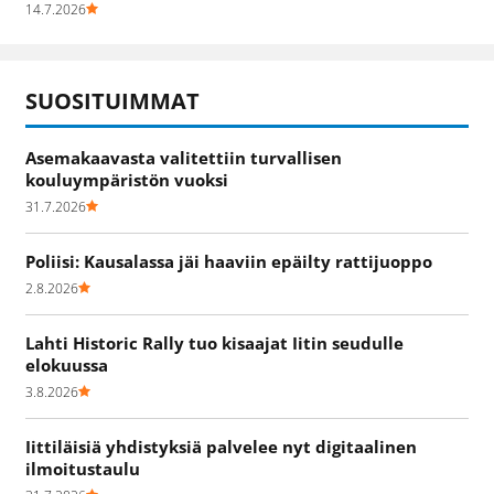
14.7.2026
SUOSITUIMMAT
Asemakaavasta valitettiin turvallisen
kouluympäristön vuoksi
31.7.2026
Poliisi: Kausalassa jäi haaviin epäilty rattijuoppo
2.8.2026
Lahti Historic Rally tuo kisaajat Iitin seudulle
elokuussa
3.8.2026
Iittiläisiä yhdistyksiä palvelee nyt digitaalinen
ilmoitustaulu