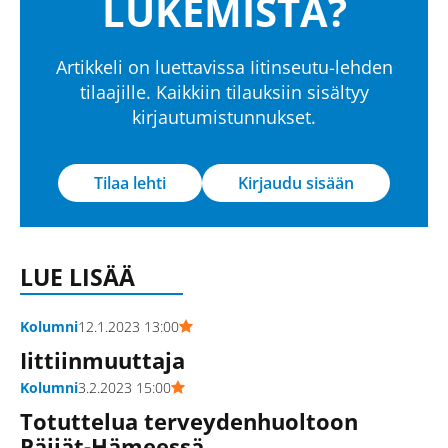
LUKEMISTA?
Artikkeli on luettavissa Iitinseutu-lehden
tilaajille. Kaikkiin tilauksiin sisältyy
kirjautumistunnukset.
Tilaa lehti
Kirjaudu sisään
LUE LISÄÄ
Kolumni
12.1.2023 13:00
Iittiinmuuttaja
Kolumni
3.2.2023 15:00
Totuttelua terveydenhuoltoon
Päijät-Hämeessä