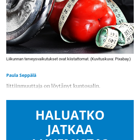
Liikunnan terveysvaikutukset ovat kiistattomat. (Kuvituskuva: Pixabay.)
Paula Seppälä
Iittiinmuuttaja on löytänyt kuntosalin.
HALUATKO
JATKAA