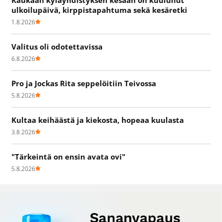
Kaukaan kyläyhdistyksen kesään on kuulunut
ulkoilupäivä, kirppistapahtuma sekä kesäretki
1.8.2026
Valitus oli odotettavissa
6.8.2026
Pro ja Jockas Rita seppelöitiin Teivossa
5.8.2026
Kultaa keihäästä ja kiekosta, hopeaa kuulasta
3.8.2026
"Tärkeintä on ensin avata ovi"
5.8.2026