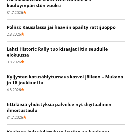
kouluympäristön vuoksi
31.7.2026
Poliisi: Kausalassa jäi haaviin epäilty rattijuoppo
2.8.2026
Lahti Historic Rally tuo kisaajat Iitin seudulle
elokuussa
3.8.2026
Kyljysten katusählyturnaus kasvoi jälleen – Mukana
jo 16 joukkuetta
4.8.2026
Iittiläisiä yhdistyksiä palvelee nyt digitaalinen
ilmoitustaulu
31.7.2026