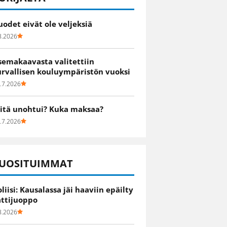
uodet eivät ole veljeksiä
8.2026
semakaavasta valitettiin
urvallisen kouluympäristön vuoksi
.7.2026
itä unohtui? Kuka maksaa?
.7.2026
UOSITUIMMAT
oliisi: Kausalassa jäi haaviin epäilty
attijuoppo
8.2026