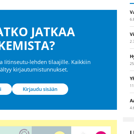
V
6.
TKO JATKAA
V
KEMISTA?
2.
H
a Iitinseutu-lehden tilaajille. Kaikkiin
25
isältyy kirjautumistunnukset.
Y
11
i
Kirjaudu sisään
A
4.
L