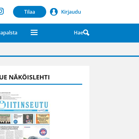
Tilaa
Kirjaudu
Hae
apalsta
laatuna lehdessä
UE NÄKÖISLEHTI