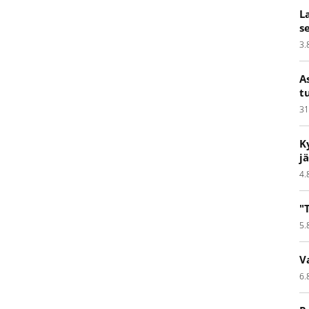
L
s
3.
A
t
31
K
j
4.
"
5.
V
6.