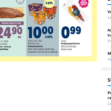
V
3.
A
t
31
M
14
S
P
r
2.