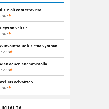
alitus oli odotettavissa
8.2026
iileys on valttia
7.2026
yvinvointialue kiristää vyötään
.6.2026
hden äänen enemmistöllä
.6.2026
ateluus velvoittaa
6.2026
UKIJALTA