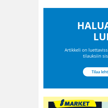
HALUA
LU
Artikkeli on luettaviss
tilauksiin s
Tilaa leht