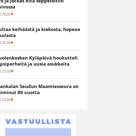
ro ja Jockas Rita seppelöitiin
eivossa
8.2026
ultaa keihäästä ja kiekosta, hopeaa
uulasta
8.2026
uolenkosken Kyläpäivä houkutteli
apsiperheitä ja uusia asukkaita
8.2026
ankalan Seudun Maamiesseura on
oiminut 80 vuotta
8.2026