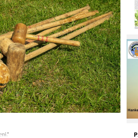
P
ni."