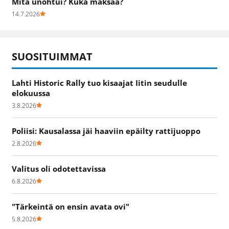
Mitä unohtui? Kuka maksaa?
14.7.2026
SUOSITUIMMAT
Lahti Historic Rally tuo kisaajat Iitin seudulle
elokuussa
3.8.2026
Poliisi: Kausalassa jäi haaviin epäilty rattijuoppo
2.8.2026
Valitus oli odotettavissa
6.8.2026
"Tärkeintä on ensin avata ovi"
5.8.2026