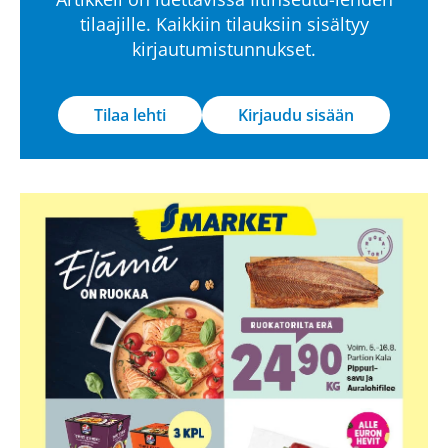
tilaajille. Kaikkiin tilauksiin sisältyy
kirjautumistunnukset.
Tilaa lehti
Kirjaudu sisään