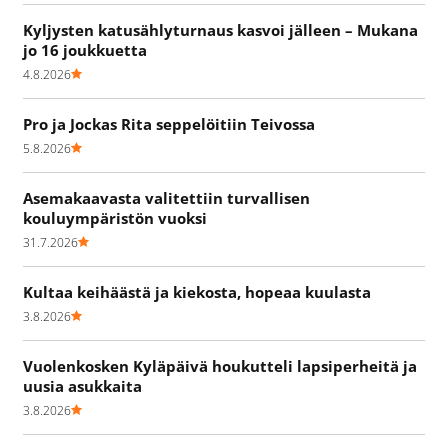
Kyljysten katusählyturnaus kasvoi jälleen – Mukana
jo 16 joukkuetta
4.8.2026
Pro ja Jockas Rita seppelöitiin Teivossa
5.8.2026
Asemakaavasta valitettiin turvallisen
kouluympäristön vuoksi
31.7.2026
Kultaa keihäästä ja kiekosta, hopeaa kuulasta
3.8.2026
Vuolenkosken Kyläpäivä houkutteli lapsiperheitä ja
uusia asukkaita
3.8.2026