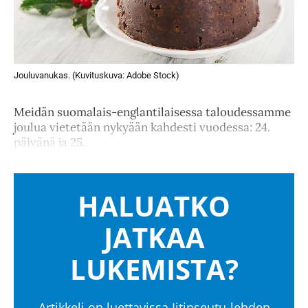
Jouluvanukas. (Kuvituskuva: Adobe Stock)
Meidän suomalais-englantilaisessa taloudessamme
joulua vietetään nykyään kahdesti vuodessa: 24.
päivänä ja 25.
HALUATKO
JATKAA
LUKEMISTA?
Artikkeli on luettavissa Iitinseutu-lehden