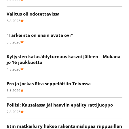
Valitus oli odotettavissa
6.8.2026
"Tärkeintä on ensin avata ovi"
5.8.2026
Kyljysten katusählyturnaus kasvoi jälleen – Mukana
jo 16 joukkuetta
4.8.2026
Pro ja Jockas Rita seppelöitiin Teivossa
5.8.2026
Poliisi: Kausalassa jäi haaviin epäilty rattijuoppo
2.8.2026
Iitin matkailu ry hakee rakentamislupaa riippusillan