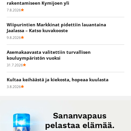
rakentamiseen Kymijoen yli
7.8.2026
Wiipurintien Markkinat pidettiin lauantaina
Jaalassa – Katso kuvakooste
9.8.2026
Asemakaavasta valitettiin turvallisen
kouluympäristön vuoksi
31.7.2026
Kultaa keihäästä ja kiekosta, hopeaa kuulasta
3.8.2026