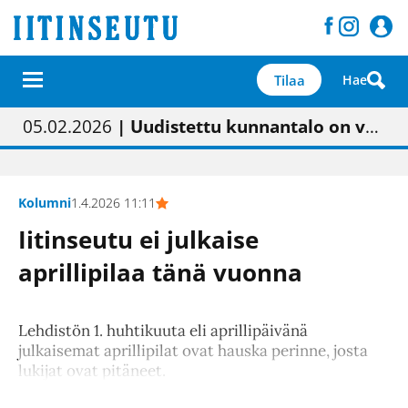
Tilaa
Hae
01.02.2026
05.02.2026
23.04.2026
| Painon vaihtumisen pitäisi näkyä hieman parempana painojäljen laatuna lehdessä
| Uudistettu kunnantalo on valoisa
| “Olemme käynnistämässä uudelleen keskustavisiotyön”
09.05.2026
| "Maalla on totuttu elämään omavaraisemmin kuin kaupungissa"
Kolumni
1.4.2026 11:11
Iitinseutu ei julkaise
aprillipilaa tänä vuonna
Lehdistön 1. huhtikuuta eli aprillipäivänä
julkaisemat aprillipilat ovat hauska perinne, josta
lukijat ovat pitäneet.