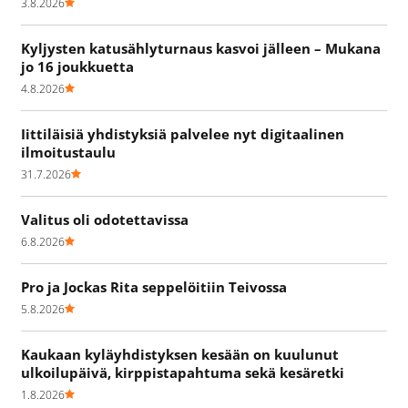
3.8.2026
Kyljysten katusählyturnaus kasvoi jälleen – Mukana
jo 16 joukkuetta
4.8.2026
Iittiläisiä yhdistyksiä palvelee nyt digitaalinen
ilmoitustaulu
31.7.2026
Valitus oli odotettavissa
6.8.2026
Pro ja Jockas Rita seppelöitiin Teivossa
5.8.2026
Kaukaan kyläyhdistyksen kesään on kuulunut
ulkoilupäivä, kirppistapahtuma sekä kesäretki
1.8.2026