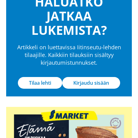
HALUATKO
JATKAA
LUKEMISTA?
Artikkeli on luettavissa Iitinseutu-lehden
tilaajille. Kaikkiin tilauksiin sisältyy
kirjautumistunnukset.
Tilaa lehti
Kirjaudu sisään