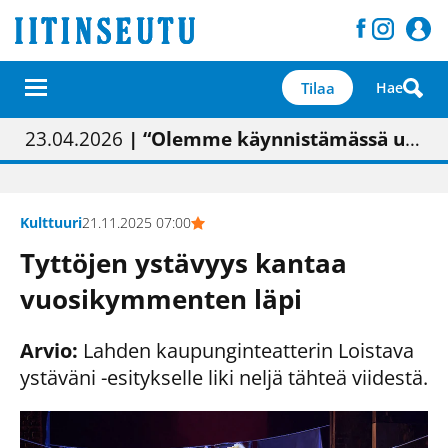
Tilaa
Hae
01.02.2026
05.02.2026
23.04.2026
| Painon vaihtumisen pitäisi näkyä hieman parempana painojäljen laatuna lehdessä
| Uudistettu kunnantalo on valoisa
| “Olemme käynnistämässä uudelleen keskustavisiotyön”
09.05.2026
| "Maalla on totuttu elämään omavaraisemmin kuin kaupungissa"
Kulttuuri
21.11.2025 07:00
Tyttöjen ystävyys kantaa
vuosikymmenten läpi
Arvio:
Lahden kaupunginteatterin Loistava
ystäväni -esitykselle liki neljä tähteä viidestä.