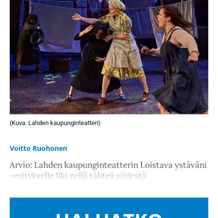
(Kuva: Lahden kaupunginteatteri)
Voitto Ruohonen
Arvio: Lahden kaupunginteatterin Loistava ystäväni
-esitykselle liki neljä tähteä viidestä.