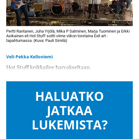
Pertti Rantanen, Juha Yrjölä, Mika P Salminen, Marja Tuominen ja Erkki
Asikainen eli Hot Stuff soitti viime viikon torstaina Exit art -
tapahtumassa. (Kuva: Pauli Similä)
Veli-Pekka Kelloniemi
Hot Stuff keikkailee harvakseltaan.
HALUATKO
JATKAA
LUKEMISTA?