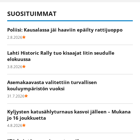
SUOSITUIMMAT
Poliisi: Kausalassa jäi haaviin epäilty rattijuoppo
2.8.2026
Lahti Historic Rally tuo kisaajat Iitin seudulle
elokuussa
3.8.2026
Asemakaavasta valitettiin turvallisen
kouluympäristön vuoksi
31.7.2026
Kyljysten katusählyturnaus kasvoi jälleen – Mukana
jo 16 joukkuetta
4.8.2026