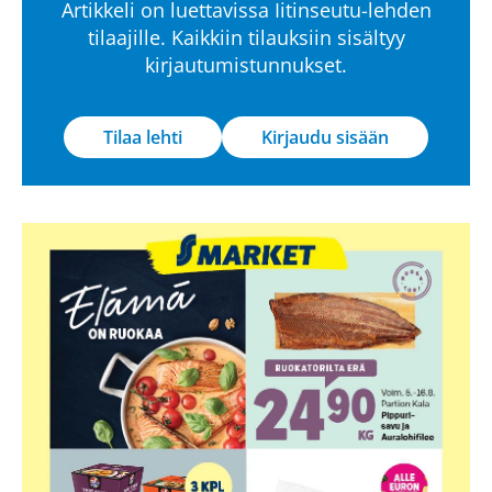
Artikkeli on luettavissa Iitinseutu-lehden
tilaajille. Kaikkiin tilauksiin sisältyy
kirjautumistunnukset.
Tilaa lehti
Kirjaudu sisään