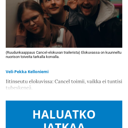
(Ruudunkaappaus Cancel-elokuvan trailerista) Elokuvassa on kuunneltu
nuorison toiveita tarkalla korvalla.
Veli-Pekka Kelloniemi
Iitinseutu elokuvissa: Cancel toimii, vaikka ei tuntisi
tubeskeneä.
HALUATKO
JATKAA