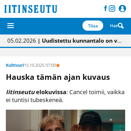
Tilaa
Hae
01.02.2026
05.02.2026
23.04.2026
| Painon vaihtumisen pitäisi näkyä hieman parempana painojäljen laatuna lehdessä
| Uudistettu kunnantalo on valoisa
| “Olemme käynnistämässä uudelleen keskustavisiotyön”
09.05.2026
| "Maalla on totuttu elämään omavaraisemmin kuin kaupungissa"
Kulttuuri
15.10.2025 07:00
Hauska tämän ajan kuvaus
Iitinseutu
elokuvissa
: Cancel toimii, vaikka
ei tuntisi tubeskeneä.