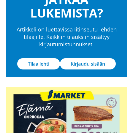
LUKEMISTA?
Artikkeli on luettavissa Iitinseutu-lehden
tilaajille. Kaikkiin tilauksiin sisältyy
kirjautumistunnukset.
Tilaa lehti
Kirjaudu sisään